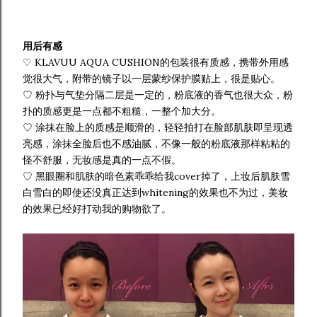
用后有感
♡ KLAVUU AQUA CUSHION的包装很有质感，携带外用感
觉很大气，附带的镜子以一层蒙纱保护膜贴上，很是贴心。
♡ 粉扑与气垫分隔二层是一定的，粉底液的香气也很大众，粉
扑的质感更是一点都不粗糙，一整个加大分。
♡ 涂抹在脸上的质感是顺滑的，轻轻拍打在脸部肌肤即呈现透
亮感，涂抹全脸后也不感油腻，不像一般的粉底液那样粘粘的
怪不舒服，无妆感是真的一点不假。
♡ 黑眼圈和肌肤的暗色素乖乖给我cover掉了，上妆后肌肤雪
白雪白的即使还没真正达到whitening的效果也不为过，美妆
的效果已经好打动我的购物欲了。