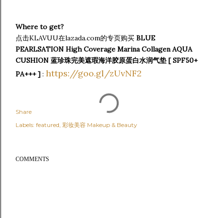
Where to get?
点击KLAVUU在lazada.com的专页购买
BLUE
PEARLSATION High Coverage Marina Collagen AQUA
CUSHION 蓝珍珠完美遮瑕海洋胶原蛋白水润气垫 [ SPF50+
https://goo.gl/zUvNF2
PA+++ ]
:
Share
Labels:
featured
彩妆美容 Makeup & Beauty
COMMENTS