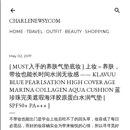
Skip to main content
CHARLENEWSY.COM
HOME
TRAVEL
OUTFIT
BEAUTY
SHOPPING
May 02, 2017
[ MUST入手的养肤气垫底妆 ] 上妆 = 养肤，
带妆也能长时间水润无妆感 —— KLAVUU
BLUE PEARLSATION HIGH COVERAGE
MARINA COLLAGEN AQUA CUSHION 蓝
珍珠完美遮瑕海洋胶原蛋白水润气垫 [
SPF50+ PA+++ ]
不带妆也能出门是学会上妆后吃不了的回头草，妆容成了每日
必需品，而好的妆容确实会为带来愉悦的心情，所以寻寻觅好