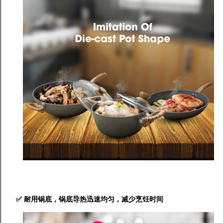
✅ 耐用锅底，锅底导热迅速均匀，减少烹饪时间