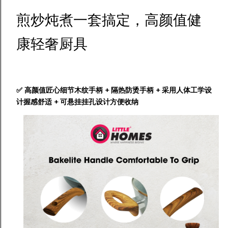
煎炒炖煮一套搞定，高颜值健
康轻奢厨具
✅ 高颜值匠心细节木纹手柄 + 隔热防烫手柄 + 采用人体工学设
计握感舒适 + 可悬挂挂孔设计方便收纳