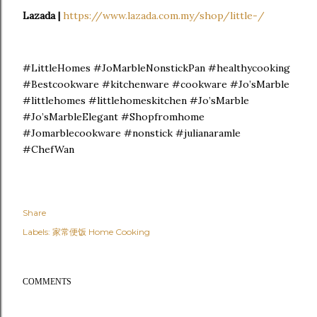
Lazada |
https://www.lazada.com.my/shop/little-/
#LittleHomes #JoMarbleNonstickPan #healthycooking
#Bestcookware #kitchenware #cookware #Jo’sMarble
#littlehomes #littlehomeskitchen #Jo’sMarble
#Jo’sMarbleElegant #Shopfromhome
#Jomarblecookware #nonstick #julianaramle
#ChefWan
Share
Labels:
家常便饭 Home Cooking
COMMENTS