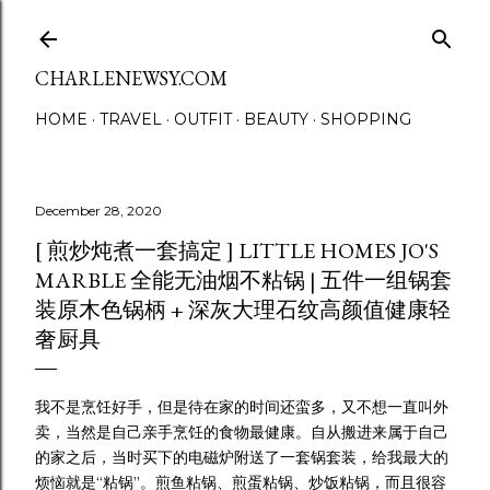
Skip to main content
CHARLENEWSY.COM
HOME
TRAVEL
OUTFIT
BEAUTY
SHOPPING
December 28, 2020
[ 煎炒炖煮一套搞定 ] LITTLE HOMES JO'S
MARBLE 全能无油烟不粘锅 | 五件一组锅套
装原木色锅柄 + 深灰大理石纹高颜值健康轻
奢厨具
我不是烹饪好手，但是待在家的时间还蛮多，又不想一直叫外
卖，当然是自己亲手烹饪的食物最健康。自从搬进来属于自己
的家之后，当时买下的电磁炉附送了一套锅套装，给我最大的
烦恼就是“粘锅”。煎鱼粘锅、煎蛋粘锅、炒饭粘锅，而且很容