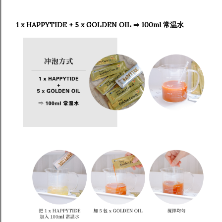
1 x HAPPYTIDE + 5 x GOLDEN OIL ⇒ 100ml 常温水