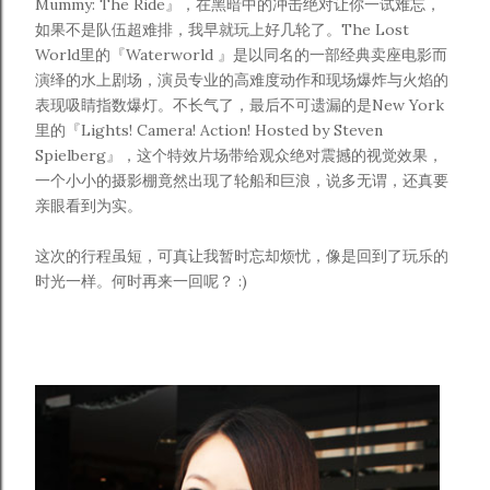
Mummy: The Ride』，在黑暗中的冲击绝对让你一试难忘，
如果不是队伍超难排，我早就玩上好几轮了。The Lost
World里的『Waterworld 』是以同名的一部经典卖座电影而
演绎的水上剧场，演员专业的高难度动作和现场爆炸与火焰的
表现吸睛指数爆灯。不长气了，最后不可遗漏的是New York
里的『
Lights! Camera! Action! Hosted by Steven
Spielberg』，这个特效片场带给观众绝对震撼的视觉效果，
一个小小的摄影棚竟然出现了轮船和巨浪，说多无谓，还真要
亲眼看到为实。
这次的行程虽短，可真让我暂时忘却烦忧，像是回到了玩乐的
时光一样。何时再来一回呢？ :)