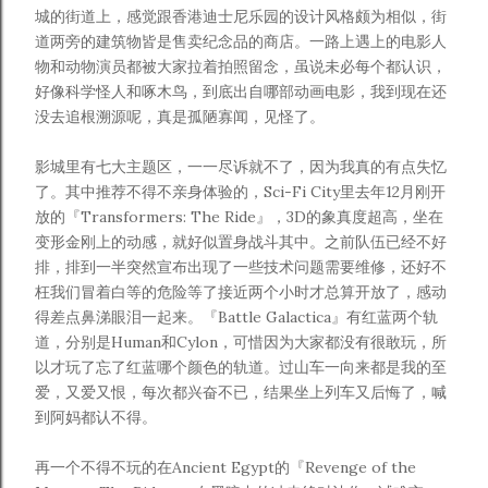
城的街道上，感觉跟香港迪士尼乐园的设计风格颇为相似，街
道两旁的建筑物皆是售卖纪念品的商店。一路上遇上的电影人
物和动物演员都被大家拉着拍照留念，虽说未必每个都认识，
好像科学怪人和啄木鸟，到底出自哪部动画电影，我到现在还
没去追根溯源呢，真是孤陋寡闻，见怪了。
影城里有七大主题区，一一尽诉就不了，因为我真的有点失忆
了。其中推荐不得不亲身体验的，Sci-Fi City里去年12月刚开
放的『Transformers: The Ride』，3D的象真度超高，坐在
变形金刚上的动感，就好似置身战斗其中。之前队伍已经不好
排，排到一半突然宣布出现了一些技术问题需要维修，还好不
枉我们冒着白等的危险等了接近两个小时才总算开放了，感动
得差点鼻涕眼泪一起来。『Battle Galactica』有红蓝两个轨
道，分别是Human和Cylon，可惜因为大家都没有很敢玩，所
以才玩了忘了红蓝哪个颜色的轨道。过山车一向来都是我的至
爱，又爱又恨，每次都兴奋不已，结果坐上列车又后悔了，喊
到阿妈都认
不
得。
再一个不得不玩的在Ancient Egypt的『Revenge of the