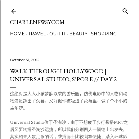
Skip to main content
CHARLENEWSY.COM
HOME
TRAVEL
OUTFIT
BEAUTY
SHOPPING
October 31, 2012
WALK-THROUGH HOLLYWOOD |
UNIVERSAL STUDIO, S’PORE // DAY 2
这绝对是大人小孩梦寐以求的游乐园，仿佛电影中的人物和动
物演员跳出了荧幕，又好似你被吸进了荧幕里，做了个小小的
主角梦。
Universal Studio位于圣淘沙，由于不想疲于步行乘搭MRT之
后又要转搭圣淘沙运捷，所以我们分别四人一辆德士出发去。
其实如果人数足够的话，乘搭德士比较划算便捷。踏入环球影