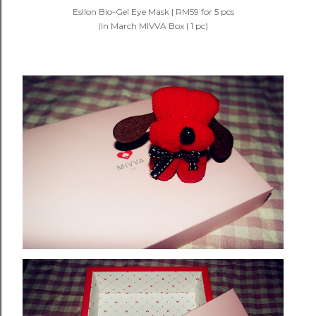
Esllon Bio-Gel Eye Mask | RM59 for 5 pcs
(In March MIVVA Box | 1 pc)