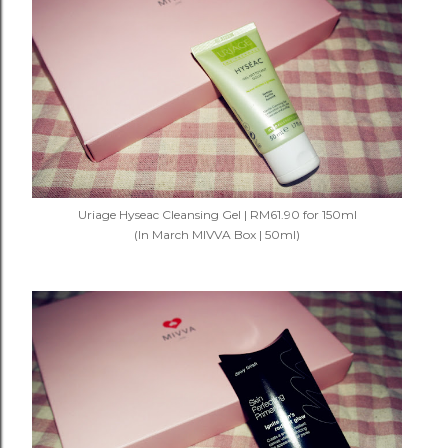
Uriage Hyseac Cleansing Gel | RM61.90 for 150ml
(In March
MIVVA
Box | 50ml)