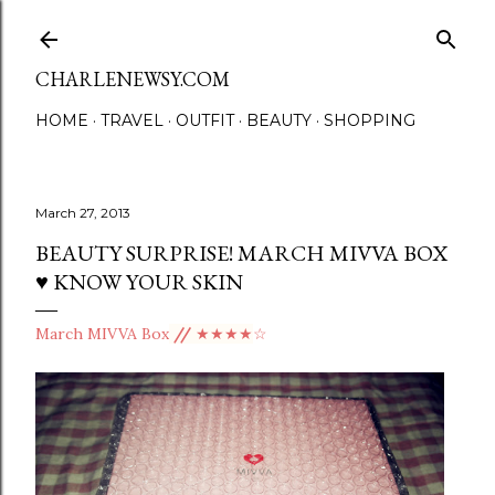
Skip to main content
CHARLENEWSY.COM
HOME
TRAVEL
OUTFIT
BEAUTY
SHOPPING
March 27, 2013
BEAUTY SURPRISE! MARCH MIVVA BOX
♥ KNOW YOUR SKIN
March MIVVA Box
 // 
★
★
★
★
☆