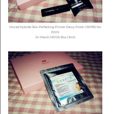
Murad Hybrids Skin Perfecting Primer Dewy Finish | RM150 for
30ml
(In March
MIVVA
Box | 5ml)