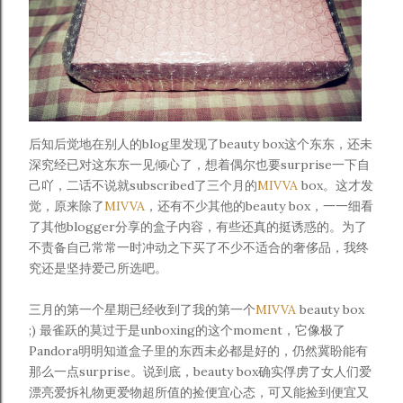
后知后觉地在别人的blog里发现了beauty box这个东东，还未
深究经已对这东东一见倾心了，想着偶尔也要surprise一下自
己吖，二话不说就subscribed了三个月的
MIVVA
box。这才发
觉，原来除了
MIVVA
，还有不少其他的beauty box，一一细看
了其他blogger分享的盒子内容，有些还真的挺诱惑的。为了
不责备自己常常一时冲动之下买了不少不适合的奢侈品，我终
究还是坚持爱己所选吧。
三月的第一个星期已经收到了我的第一个
MIVVA
beauty box
;) 最雀跃的莫过于是unboxing的这个moment，它像极了
Pandora明明知道盒子里的东西未必都是好的，仍然冀盼能有
那么一点surprise。说到底，beauty box确实俘虏了女人们爱
漂亮爱拆礼物更爱物超所值的捡便宜心态，可又能捡到便宜又