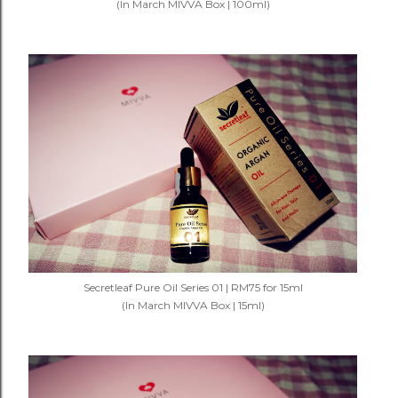
(In March
MIVVA
Box | 100ml)
Secretleaf Pure Oil Series 01 | RM75 for 15ml
(In March
MIVVA
Box | 15ml)