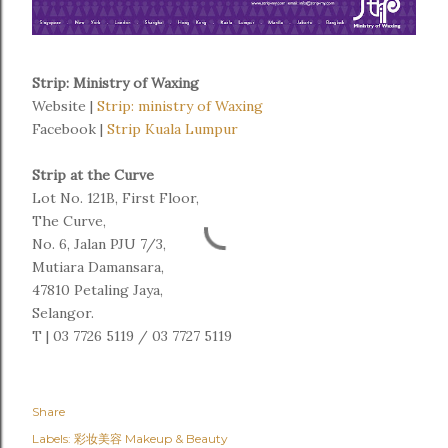
Strip: Ministry of Waxing
Website |
Strip: ministry of Waxing
Facebook |
Strip Kuala Lumpur
Strip at the Curve
Lot No. 121B, First Floor,
The Curve,
No. 6, Jalan PJU 7/3,
Mutiara Damansara,
47810 Petaling Jaya,
Selangor.
T | 03 7726 5119 / 03 7727 5119
Share
Labels:
彩妆美容 Makeup & Beauty