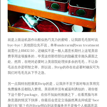
就是上面这机器作出酷似热巧克力的蜜蜡，让我跟毛毛暂时说
bye-bye！其他部位先不说，单单underarm的wax treatment
就需付上RM32.50，还确实不是一般人愿意长期付上这笔美容
费享用这项服务的，毕竟这些那些部位的隐蔽度非抛头露面之
处。然而，在绝对必要时上美容院处理掉多余的毛毛，不让杂
毛丛生亦是明智之举。所以说，Strip的存在在必要时确实可为
我们对毛毛无从下手之急。
另一点我特别想褒奖Strip的是，让我并不至于面对每次享用完
免费服务后都陷入窘境。美容师并没有威逼利诱似的，请你签
下这个那个package。在你不知如何推搪之下，在看黑脸与本
身意愿的情况下抉择，你最后会坚定立场扬然离去抑或是“face
屎行先”呢？也许Strip明白到这类服务并不是每个人都愿意花