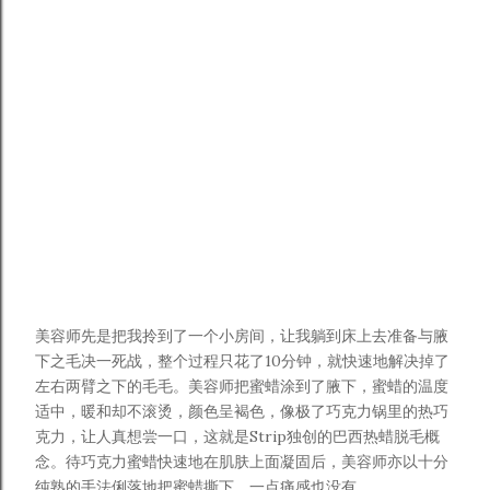
美容师先是把我拎到了一个小房间，让我躺到床上去准备与腋
下之毛决一死战，整个过程只花了10分钟，就快速地解决掉了
左右两臂之下的毛毛。美容师把蜜蜡涂到了腋下，蜜蜡的温度
适中，暖和却不滚烫，颜色呈褐色，像极了巧克力锅里的热巧
克力，让人真想尝一口，这就是Strip独创的巴西热蜡脱毛概
念。待巧克力蜜蜡快速地在肌肤上面凝固后，美容师亦以十分
纯熟的手法俐落地把蜜蜡撕下，一点痛感也没有。