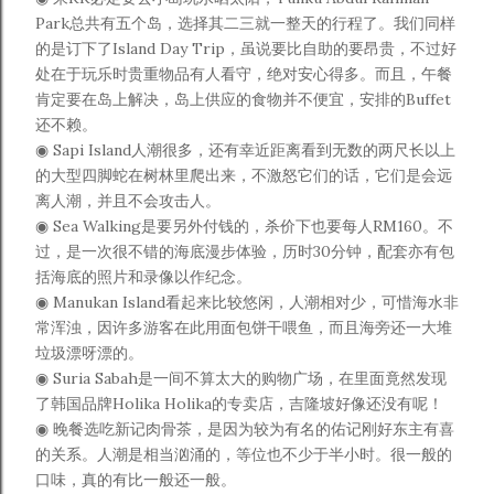
Park总共有五个岛，选择其二三就一整天的行程了。我们同样
的是订下了Island Day Trip，虽说要比自助的要昂贵，不过好
处在于玩乐时贵重物品有人看守，绝对安心得多。而且，午餐
肯定要在岛上解决，岛上供应的食物并不便宜，安排的Buffet
还不赖。
◉ Sapi Island人潮很多，还有幸近距离看到无数的两尺长以上
的大型四脚蛇在树林里爬出来，不激怒它们的话，它们是会远
离人潮，并且不会攻击人。
◉ Sea Walking是要另外付钱的，杀价下也要每人RM160。不
过，是一次很不错的海底漫步体验，历时30分钟，配套亦有包
括海底的照片和录像以作纪念。
◉ Manukan Island看起来比较悠闲，人潮相对少，可惜海水非
常浑浊，因许多游客在此用面包饼干喂鱼，而且海旁还一大堆
垃圾漂呀漂的。
◉ Suria Sabah是一间不算太大的购物广场，在里面竟然发现
了韩国品牌Holika Holika的专卖店，吉隆坡好像还没有呢！
◉ 晚餐选吃新记肉骨茶，是因为较为有名的佑记刚好东主有喜
的关系。人潮是相当汹涌的，等位也不少于半小时。很一般的
口味，真的有比一般还一般。