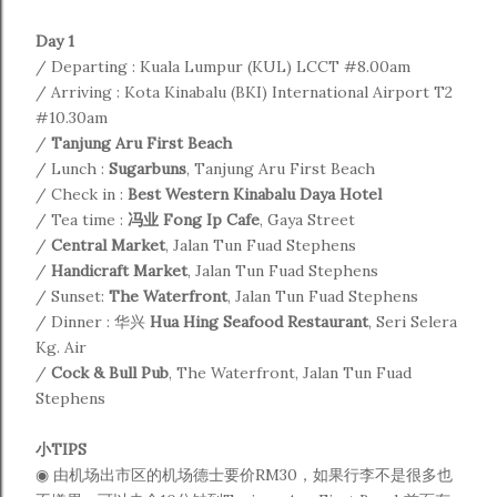
Day 1
/ Departing : Kuala Lumpur (KUL) LCCT #8.00am
/ Arriving : Kota Kinabalu (BKI) International Airport T2
#10.30am
/
Tanjung Aru First Beach
/ Lunch :
Sugarbuns
, Tanjung Aru First Beach
/ Check in :
Best Western Kinabalu Daya Hotel
/ Tea time :
冯业 Fong Ip Cafe
, Gaya Street
/
Central Market
,
Jalan
Tun Fuad Stephens
/
Handicraft Market
,
Jalan
Tun Fuad Stephens
/ Sunset:
The Waterfront
,
Jalan
Tun Fuad Stephens
/ Dinner : 华兴
Hua Hing Seafood Restaurant
,
Seri Selera
Kg. Air
/
Cock & Bull Pub
,
The Waterfront,
Jalan
Tun Fuad
Stephens
小TIPS
◉
由机场出市区的机场德士要价RM30，如果行李不是很多也