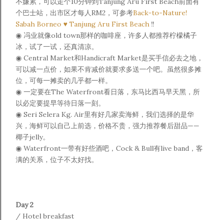
不嫌累，可以走个10分钟到Tanjung Aru First Beach前面有
个巴士站，出市区才每人RM2，可参考
Back-to-Nature!
Sabah Borneo ♥ Tanjung Aru First Beach
!!
◉ 冯业就像old town那样的咖啡座，许多人都推荐柠檬橘子
冰，试了一试，还真清凉。
◉ Central Market和Handicraft Market是买手信必去之地，
可以减一点价，如果不肯减价就要求多送一个吧。虽然很多摊
位，可每一摊卖的几乎都一样。
◉ 一定要在The Waterfront看日落，东马比西马早天黑，所
以必定要提早等待日落一刻。
◉
Seri Selera Kg. Air里有好几家卖海鲜，我们选择的是华
兴，海鲜可以自己上前选，价格不贵，强力推荐餐后甜品——
椰子jelly。
◉ Waterfront一带有好些酒吧，Cock & Bull有live band，客
满的关系，位子不太好找。
Day 2
/ Hotel breakfast