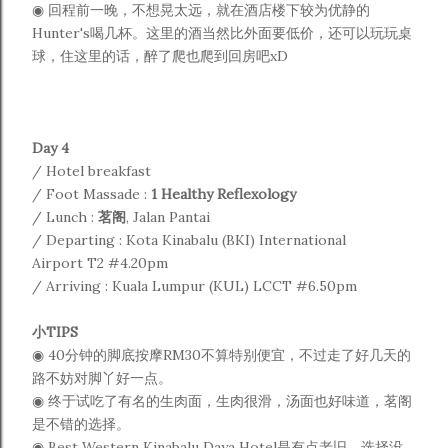
◉ 回程前一晚，不想晃太远，就在酒店楼下较为优静的
Hunter's喝几杯。这里的酒当然比外面要低价，还可以玩玩桌
球，住这里的话，醉了爬也爬到回房吧xD
Day 4
/ Hotel breakfast
/ Foot Massade :
1 Healthy Reflexology
/ Lunch :
茗阁
, Jalan Pantai
/ Departing :
Kota Kinabalu (BKI) International
Airport
T2 #4.20pm
/ Arriving :
Kuala Lumpur (KUL) LCCT #
6.50pm
小TIPS
◉ 40分钟的脚底按摩RM30不算特别便宜，不过走了好几天的
路不妨对脚丫好一点。
◉ 终于试吃了有名的生肉面，生肉很滑，汤面也好味道，茗阁
是不错的选择。
◉
Best Western Kinabalu Daya Hotel是有点老旧，选择没