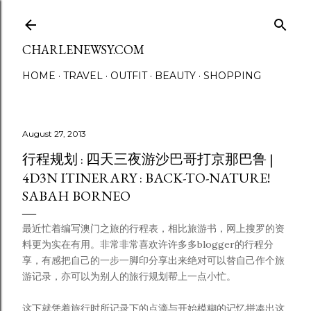
Skip to main content
CHARLENEWSY.COM
HOME
TRAVEL
OUTFIT
BEAUTY
SHOPPING
August 27, 2013
行程规划 : 四天三夜游沙巴哥打京那巴鲁 |
4D3N ITINERARY : BACK-TO-NATURE!
SABAH BORNEO
最近忙着编写澳门之旅的行程表，相比旅游书，网上搜罗的资
料更为实在有用。非常非常喜欢许许多多blogger的行程分
享，有感把自己的一步一脚印分享出来绝对可以替自己作个旅
游记录，亦可以为别人的旅行规划帮上一点小忙。
这下就凭着旅行时所记录下的点滴与开始模糊的记忆拼凑出这