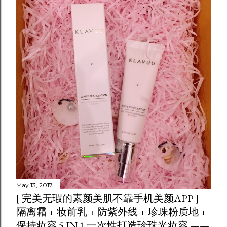
May 13, 2017
[ 完美无瑕的素颜美肌不靠手机美颜APP ]
隔离霜 + 妆前乳 + 防紫外线 + 珍珠粉质地 +
保持妆容 5 IN 1 一次性打造珍珠光妆容 ——