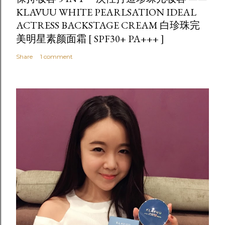
KLAVUU WHITE PEARLSATION IDEAL
ACTRESS BACKSTAGE CREAM 白珍珠完
美明星素颜面霜 [ SPF30+ PA+++ ]
Share
1 comment