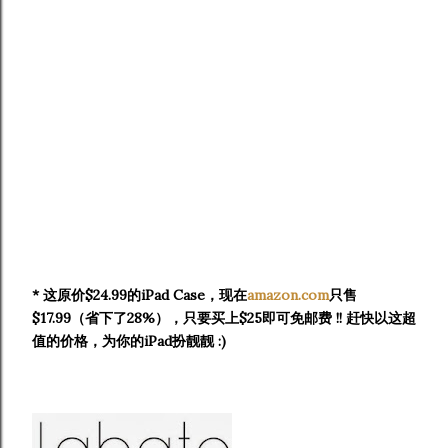
* 这原价$24.99的iPad Case，现在
amazon.com
只售
$17.99（省下了28%），只要买上$25即可免邮费 !! 赶快以这超
值的价格，为你的iPad扮靓
靓 :)