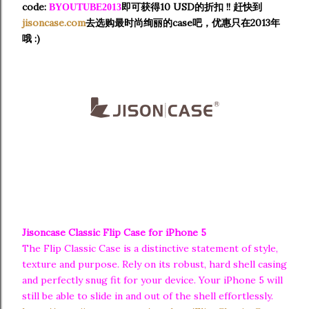
code:
即可获得10 USD的折扣 !! 赶快到
BYOUTUBE2013
jisoncase.com
去选购最时尚绚丽的case吧，优惠只在2013年
哦 :)
Jisoncase Classic Flip Case for iPhone 5
The Flip Classic Case is a distinctive statement of style,
texture and purpose. Rely on its robust, hard shell casing
and perfectly snug fit for your device. Your iPhone 5 will
still be able to slide in and out of the shell effortlessly.