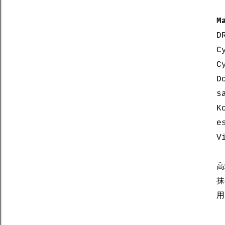
M
D
C
C
D
s
K
e
V
高
抹
用