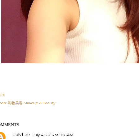
are
els:
彩妆美容 Makeup & Beauty
OMMENTS
JolvLee
July 4, 2016 at 11:55 AM