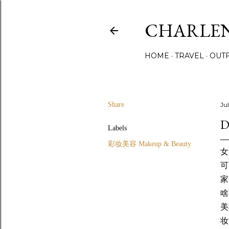
CHARLE
HOME
TRAVEL
OUTF
Share
Jul
D
Labels
彩妆美容 Makeup & Beauty
女
可
家
啥
美
妆