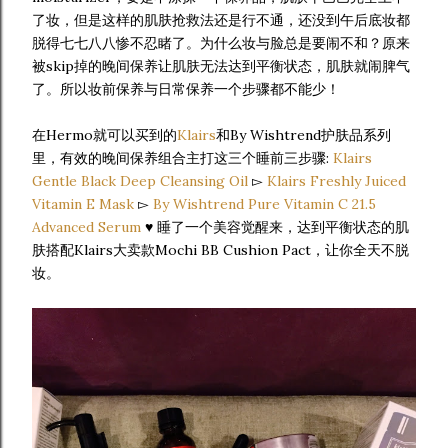
了妆，但是这样的肌肤抢救法还是行不通，还没到午后底妆都
脱得七七八八惨不忍睹了。为什么妆与脸总是要闹不和？原来
被skip掉的晚间保养让肌肤无法达到平衡状态，肌肤就闹脾气
了。所以妆前保养与日常保养一个步骤都不能少！
在Hermo就可以买到的
Klairs
和By Wishtrend护肤品系列
里，有效的晚间保养组合主打这三个睡前三步骤:
Klairs
Gentle Black Deep Cleansing Oil
▻
Klairs Freshly Juiced
Vitamin E Mask
▻
By Wishtrend Pure Vitamin C 21.5
Advanced Serum
♥ 睡了一个美容觉醒来，达到平衡状态的肌
肤搭配Klairs大卖款Mochi BB Cushion Pact，让你全天不脱
妆。