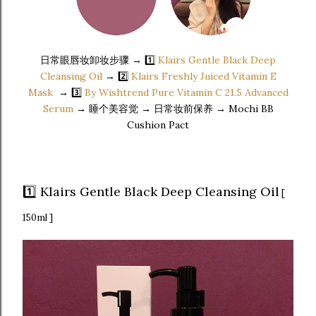
日常眼唇妆卸妆步骤 → 1️⃣
Klairs Gentle Black Deep
Cleansing Oil
→ 2️⃣
Klairs Freshly Juiced Vitamin E
Mask
→ 3️⃣
By Wishtrend Pure Vitamin C 21.5 Advanced
Serum
→ 睡个美容觉 → 日常妆前保养 → Mochi BB
Cushion Pact
1️⃣ Klairs Gentle Black Deep Cleansing Oil
[
150ml ]