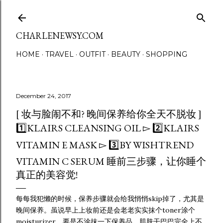
Skip to main content
CHARLENEWSY.COM
HOME
TRAVEL
OUTFIT
BEAUTY
SHOPPING
December 24, 2017
[ 妆与脸闹不和? 晚间保养给你全天不脱妆 ]
1️⃣KLAIRS CLEANSING OIL ▻ 2️⃣KLAIRS
VITAMIN E MASK ▻ 3️⃣BY WISHTREND
VITAMIN C SERUM 睡前三步骤，让你睡个
真正的美容觉!
每每我犯懒的时候，保养步骤就会给我悄悄skip掉了，尤其是
晚间保养。虽说早上上妆前还是会老老实实抹个toner涂个
moisturizer，要是不涂抹一下保养品，肌肤干巴巴完全上不