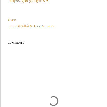
https://goo.gl/kg3uKA
:
Share
Labels:
彩妆美容 Makeup & Beauty
COMMENTS