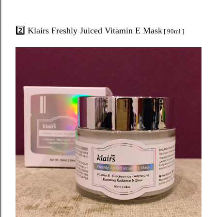
2️⃣ Klairs Freshly Juiced Vitamin E Mask
[ 90ml ]