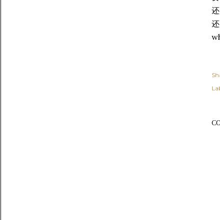
还
还
w
Sh
Lab
C