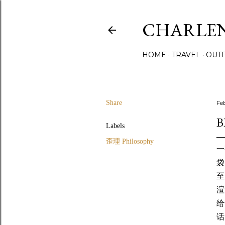
CHARLE
HOME
TRAVEL
OUTF
Share
Fe
B
Labels
歪理 Philosophy
一
袋
至
渲
给
话