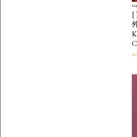
Ma
K
C
Sh