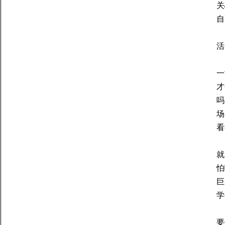
关
自
活
一
才
吗
场
看
就
怕
巨
学
要