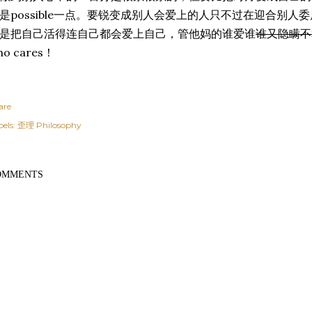
是possible一点。要锐变成别人会爱上的人只不过在迎合别人委屈
是把自己活得连自己都会爱上自己，管他妈的谁爱谁
谁又隐瞒不
ho cares！
are
els:
歪理 Philosophy
OMMENTS