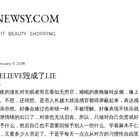
Skip to main content
NEWSY.COM
IT
BEAUTY
SHOPPING
bruary 11, 2018
ELIEVE毁成了LIE
夜的漫长对失眠者而言看似无穷尽，难眠的夜晚辗转反侧，像上
。不想，还得想。是否人长越大就连感官都得屏蔽起来，表达感
亲亦然。好像会难过也有错一样，不被理解。好像表现不快乐就
泄情绪的出口了，对谁也无法启齿。所以，只做对自己负责就好
予什么，然后自己也不需要回报予别人一些什么。学着麻木不仁，
，又要多少人否定了。于是乎每天一点点从对方的习惯性自由里