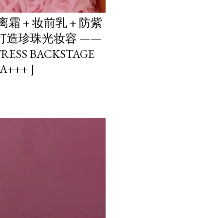
霜 + 妆前乳 + 防紫
次性打造珍珠光妆容 ——
TRESS BACKSTAGE
+++ ]