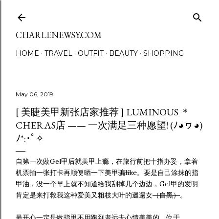
Skip to main content
CHARLENEWSY.COM
HOME
TRAVEL
OUTFIT
BEAUTY
SHOPPING
May 06, 2019
[ 美睫美甲新张店家推荐 ] LUMINOUS ＊
CHERAS店 —— 一次满足三种愿望! (ﾉ◕ヮ◕)
ﾉ*:･ﾟ✧
自第一次做Gel甲后就美甲上瘾，在旅行前把十指办妥，拿着
机票拍一张打卡再顺便晒一下美甲
骗like
。要是自己涂抹的指
甲油，没一个早上就不知道给我刮掉几个边边，Gel甲的发明
肯定是来打救我这种爱美又粗枝大叶的邋遢女
（自黑）
。
最开心一定是做指甲不用跑到老远去心情美美的，位于