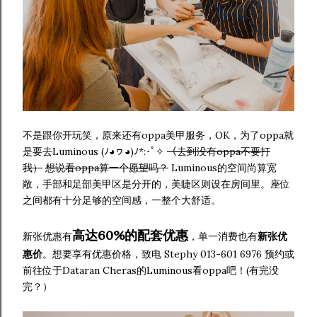
不是跟你开玩笑，原来还有oppa美甲服务，OK，为了oppa就
是要去Luminous (ﾉ◕ヮ◕)ﾉ*:･ﾟ✧
（去到没有oppa不要打
我）
想说看oppa算一个愿望吗？
Luminous的空间尚算宽
敞，手部和足部美甲区是分开的，美睫区则设在房间里。座位
之间都有十分足够的空间感，一整个大舒适。
高达60%的配套优惠
新张优惠有
，单一消费也有
新张优
惠价
。想要享有优惠价格，致电 Stephy 013-601 6976 预约或
前往位于Dataran Cheras的Luminous看oppa吧！(有完没
完？）