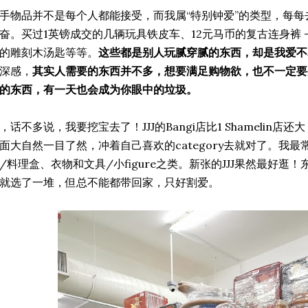
手物品并不是每个人都能接受，而我属“特别钟爱”的类型，每
奋。买过1英镑成交的几辆玩具铁皮车、12元马币的复古连身裤 —
的雕刻木汤匙等等。
这些都是别人玩腻穿腻的东西，却是我爱不
深感，
其实人需要的东西并不多，想要满足购物欲，也不一定要
的东西，有一天也会成为你眼中的垃圾。
，话不多说，我要挖宝去了！JJJ的Bangi店比1 Shamelin
面大自然一目了然，冲着自己喜欢的category去就对了。我
/料理盒、衣物和文具/小figure之类。新张的JJJ果然最好
就选了一堆，但总不能都带回家，只好割爱。