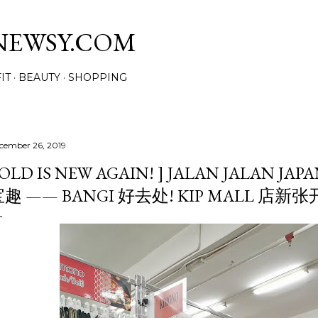
Skip to main content
NEWSY.COM
IT
BEAUTY
SHOPPING
cember 26, 2019
 OLD IS NEW AGAIN! ] JALAN JALAN
趣 —— BANGI 好去处! KIP MALL 店新张开业