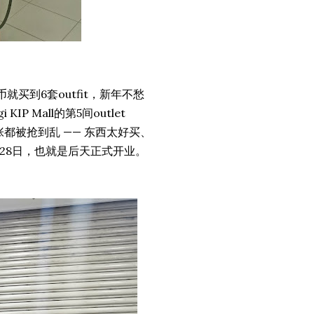
马币就买到6套outfit，新年不愁
IP Mall的第5间outlet
新张都被抢到乱 —— 东西太好买、
12月28日，也就是后天正式开业。