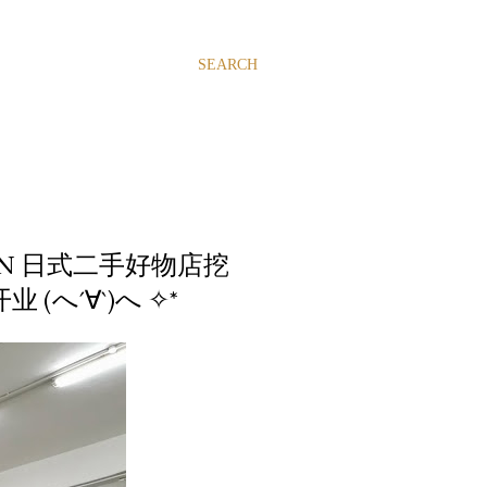
SEARCH
 JAPAN 日式二手好物店挖
 (へ´∀`)へ ✧*