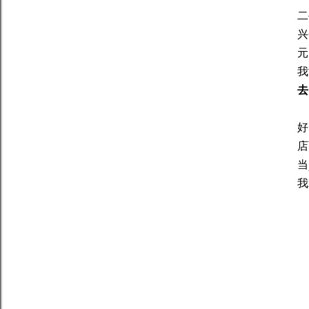
二
兴
元
我
去
好
店
当
我