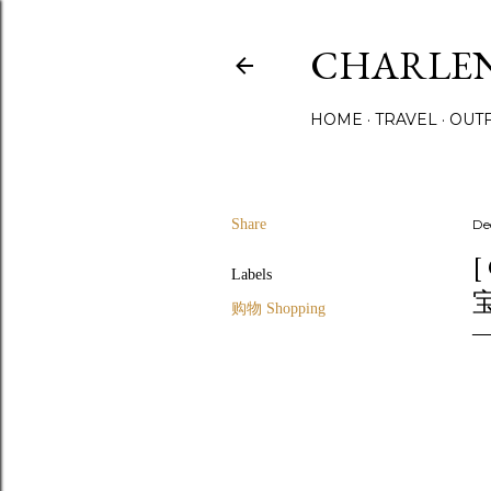
CHARLE
HOME
TRAVEL
OUTF
Share
De
[
Labels
宝
购物 Shopping