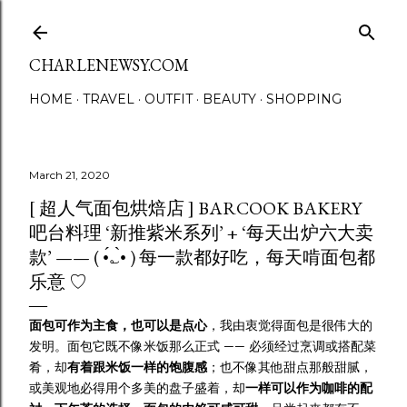
Skip to main content
CHARLENEWSY.COM
HOME
TRAVEL
OUTFIT
BEAUTY
SHOPPING
March 21, 2020
[ 超人气面包烘焙店 ] BARCOOK BAKERY
吧台料理 ‘新推紫米系列’ + ‘每天出炉六大卖
款’ —— ( •́؎•̀ ) 每一款都好吃，每天啃面包都
乐意 ♡
面包可作为主食，也可以是点心
，我由衷觉得面包是很伟大的
发明。面包它既不像米饭那么正式 —— 必须经过烹调或搭配菜
肴，却
有着跟米饭一样的饱腹感
；也不像其他甜点那般甜腻，
或美观地必得用个多美的盘子盛着，却
一样可以作为咖啡的配