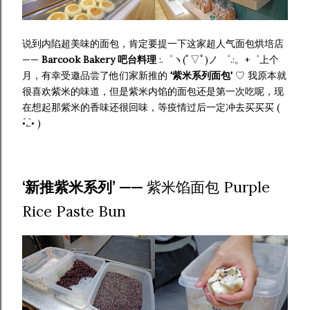
说到内陷超美味的面包，肯定要提一下这家超人气面包烘培店
——
Barcook Bakery 吧台料理
:.゜ヽ(ﾟ▽ﾟ)ノ ゜.:。+゜上个
月，有幸受邀品尝了他们家新推的
'紫米系列面包'
♡ 我原本就
很喜欢紫米的味道，但是紫米内馅的面包还是第一次吃呢，现
在想起那紫米的香味还很回味，等疫情过后一定冲去买买买 (
•́؎•̀ )
‘新推紫米系列’ ——
紫米馅面包 Purple
Rice Paste Bun