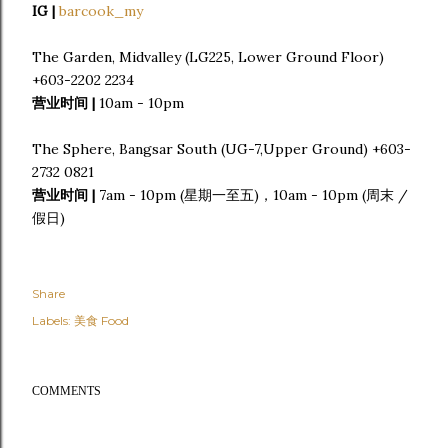
IG |
barcook_my
The Garden, Midvalley (LG225, Lower Ground Floor)
+603-2202 2234
营业时间 |
10am - 10pm
The Sphere, Bangsar South (UG-7,Upper Ground) +603-
2732 0821
营业时间 |
7am - 10pm (星期一至五)，10am - 10pm (周末 /
假日)
Share
Labels:
美食 Food
COMMENTS