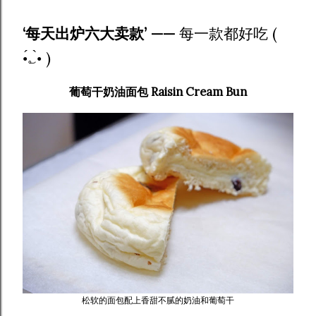
‘每天出炉六大卖款’ ——
每一款都好吃 (
•́؎•̀ )
葡萄干奶油面包 Raisin Cream Bun
松软的面包配上香甜不腻的奶油和葡萄干