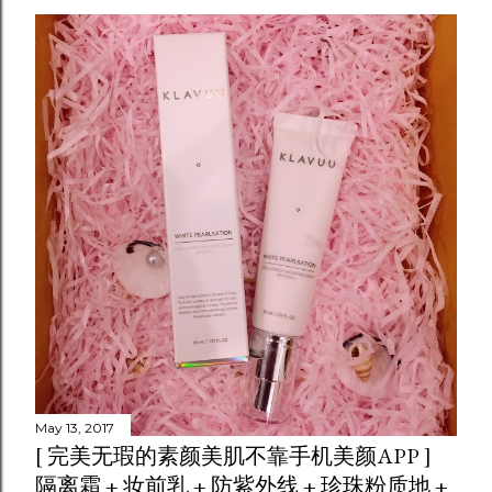
May 13, 2017
[ 完美无瑕的素颜美肌不靠手机美颜APP ]
隔离霜 + 妆前乳 + 防紫外线 + 珍珠粉质地 +