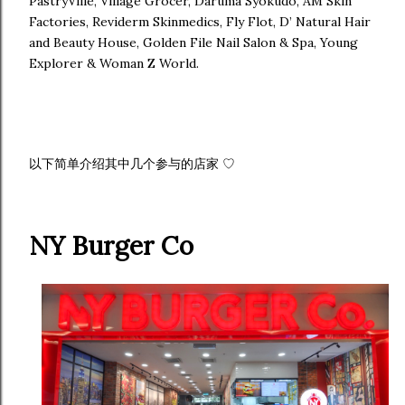
PastryVille, Village Grocer, Daruma Syokudo, AM Skin
Factories, Reviderm Skinmedics, Fly Flot, D’ Natural Hair
and Beauty House, Golden File Nail Salon & Spa, Young
Explorer & Woman Z World.
以下简单介绍其中几个参与的店家 ♡
NY Burger Co