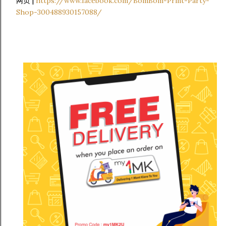
网页 |
https://www.facebook.com/BomBom-Print-Party-
Shop-300488930157088/