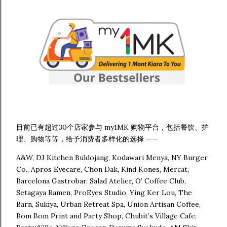
目前已有超过30个店家参与 my1MK 购物平台，包括餐饮、护
理、购物等等，给予消费者多样化的选择 ——
A&W, DJ Kitchen Buldojang, Kodawari Menya, NY Burger
Co., Apros Eyecare, Chon Dak, Kind Kones, Mercat,
Barcelona Gastrobar, Salad Atelier, O’ Coffee Club,
Setagaya Ramen, ProEyes Studio, Ying Ker Lou, The
Barn, Sukiya, Urban Retreat Spa, Union Artisan Coffee,
Bom Bom Print and Party Shop, Chubit’s Village Cafe,