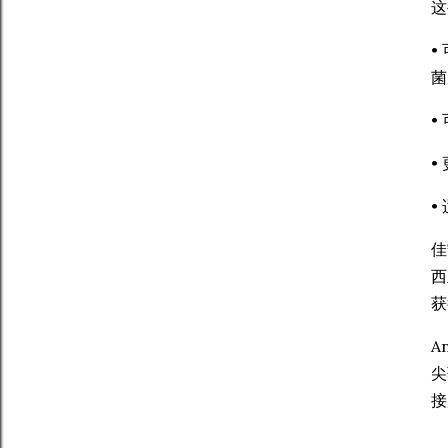
这
•
菌
•
•
•
佳
西
获
A
尖
接