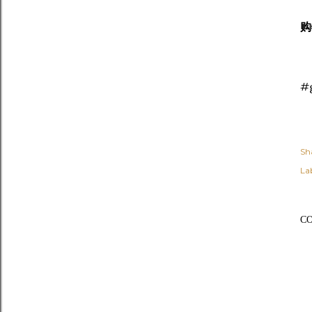
购
#
Sh
Lab
C