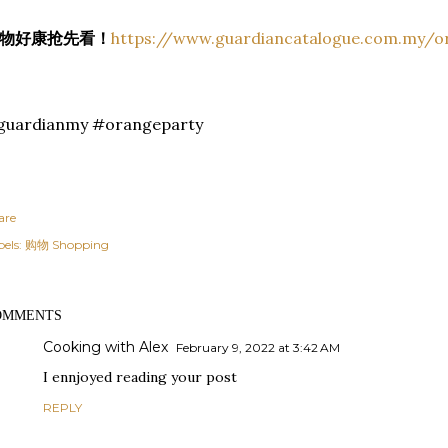
物好康抢先看！
https://www.guardiancatalogue.com.my/o
guardianmy #orangeparty
are
els:
购物 Shopping
OMMENTS
Cooking with Alex
February 9, 2022 at 3:42 AM
I ennjoyed reading your post
REPLY