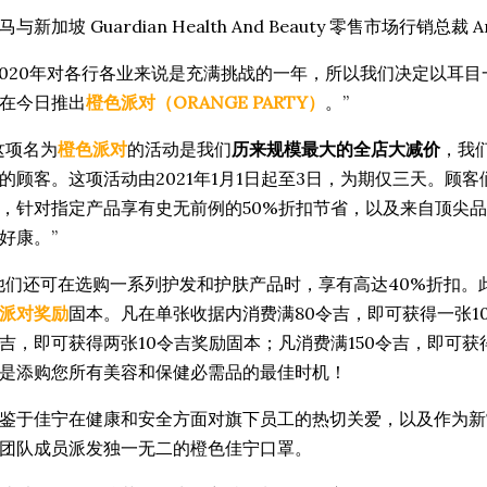
马与新加坡 Guardian Health And Beauty 零售市场行销总裁 A
2020年对各行各业来说是充满挑战的一年，所以我们决定以耳目
在今日推出
橙色派对（ORANGE PARTY）
。”
这项名为
橙色派对
的活动是我们
历来规模最大的全店大减价
，我
的顾客。这项活动由2021年1月1日起至3日，为期仅三天。顾
，针对指定产品享有史无前例的50%折扣节省，以及来自顶尖品牌
好康。”
他们还可在选购一系列护发和护肤产品时，享有高达40%折扣。
派对奖励
固本。凡在单张收据内消费满80令吉，即可获得一张10
吉，即可获得两张10令吉奖励固本；凡消费满150令吉，即可获得
是添购您所有美容和保健必需品的最佳时机！
鉴于佳宁在健康和安全方面对旗下员工的热切关爱，以及作为新
团队成员派发独一无二的橙色佳宁口罩。