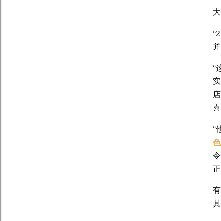
大
“
并
“
实
店
喜
“
色
令
正
有
其