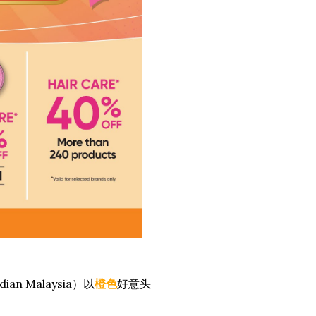
 Malaysia）以
橙色
好意头