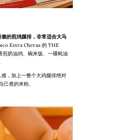
上香脆的煎鸡腿排，非常适合大马
tra Cheras 的 THE
一份香煎奶油鸡、碗米饭、一碟蚝油
。
足感，加上一整个大鸡腿排绝对
自己煮的米粉。