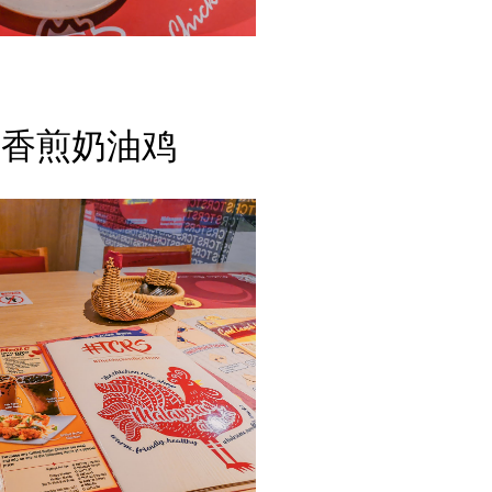
食香煎奶油鸡