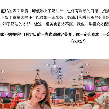
香煎鸡的表面酥脆，即使淋上了奶油汁，也保有嚼劲的口感。奶
更下饭！食量大的还可以多加一碗米饭，奶油汁和香煎鸡的分量
中和了奶油的浓郁，让这一道美食香浓不腻。我也非常喜欢搭配
大家不妨在明年1月17日前一尝这道限定美食，你一定会喜欢！一
(≧ڡ≦*)