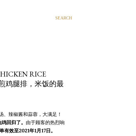
SEARCH
ICKEN RICE
脆的煎鸡腿排，米饭的最
汤、辣椒酱和蒜蓉，大满足！
奶油鸡回归了。
由于顾客的热烈响
有效至2021年1月17日。