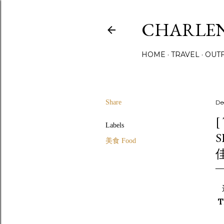
CHARLE
HOME
TRAVEL
OUTF
Share
De
[
Labels
美食 Food
T