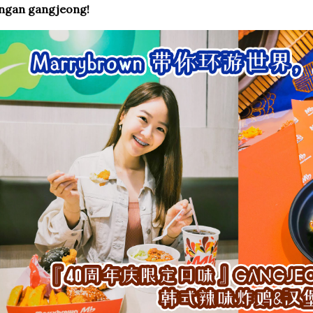
angan gangjeong!