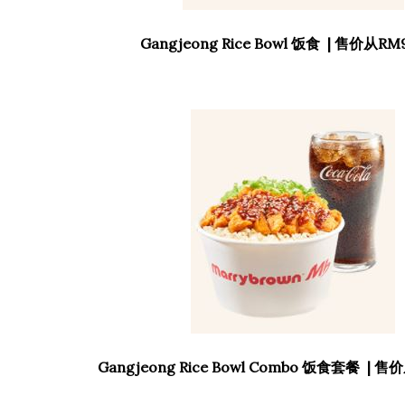
Gangjeong Rice Bowl 饭食 | 售价从RM
Gangjeong Rice Bowl Combo 饭食套餐 | 售