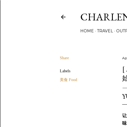
CHARLE
HOME
TRAVEL
OUTF
Share
Ap
Labels
美食 Food
让
味