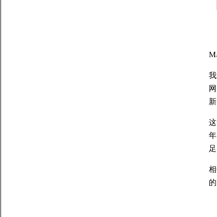
M
我
网
新
这
年
足
相
的