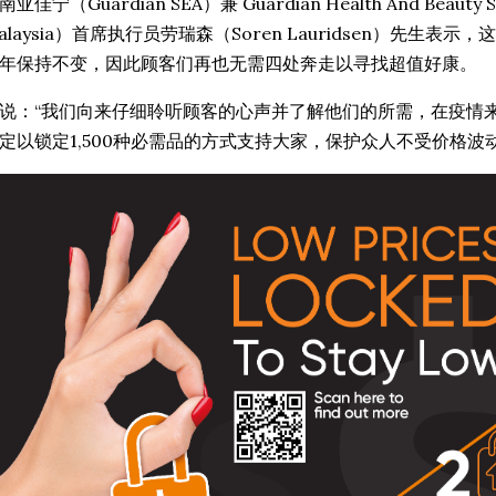
南亚佳宁（Guardian SEA）兼 Guardian Health And Beauty S
alaysia）首席执行员劳瑞森（Soren Lauridsen）先生
年保持不变，因此顾客们再也无需四处奔走以寻找超值好康。
说：“我们向来仔细聆听顾客的心声并了解他们的所需，在疫情
定以锁定1,500种必需品的方式支持大家，保护众人不受价格波