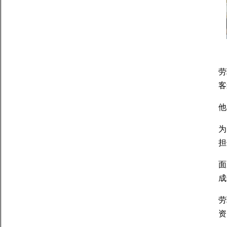
劳
客
他
为
担
面
成
劳
资