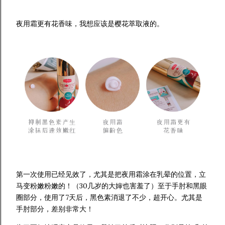
夜用霜更有花香味，我想应该是樱花萃取液的。
第一次使用已经见效了，尤其是把夜用霜涂在乳晕的位置，立
马变粉嫩粉嫩的！（30几岁的大婶也害羞了）至于手肘和黑眼
圈部分，使用了7天后，黑色素消退了不少，超开心。尤其是
手肘部分，差别非常大！