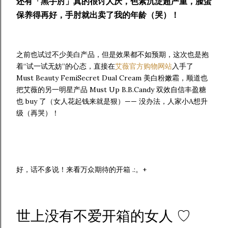
还有「黑手肘」真的很讨人厌，色素沉淀超严重，脸蛋
保养得再好，手肘就出卖了我的年龄（哭）！
之前也试过不少美白产品，但是效果都不如预期，这次也是抱
着“试一试无妨”的心态，直接在
艾薇官方购物网站
入手了
Must Beauty FemiSecret Dual Cream 美白粉嫩霜，顺道也
把艾薇的另一明星产品 Must Up B.B.Candy 双效自信丰盈糖
也 buy 了（女人花起钱来就是狠）—— 没办法，人家小A想升
级（再哭）！
好，话不多说！来看万众期待的开箱 .:。+
世上没有不爱开箱的女人 ♡