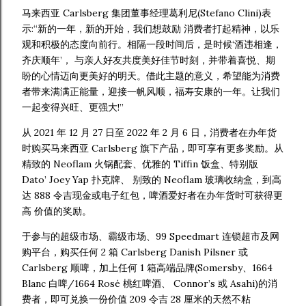
马来西亚 Carlsberg 集团董事经理葛利尼(Stefano Clini)表
示:“新的一年，新的开始，我们想鼓励 消费者打起精神，以乐
观和积极的态度向前行。相隔一段时间后，是时候‘酒违相逢，
齐庆顺年’， 与亲人好友共度美好佳节时刻，并带着喜悦、期
盼的心情迈向更美好的明天。借此主题的意义，希望能为消费
者带来满满正能量，迎接一帆风顺，福寿安康的一年。让我们
一起变得兴旺、更强大!”
从 2021 年 12 月 27 日至 2022 年 2 月 6 日，消费者在办年货
时购买马来西亚 Carlsberg 旗下产品，即可享有更多奖励。从
精致的 Neoflam 火锅配套、优雅的 Tiffin 饭盒、特别版
Dato’ Joey Yap 扑克牌、 别致的 Neoflam 玻璃收纳盒，到高
达 888 令吉现金或电子红包，啤酒爱好者在办年货时可获得更
高 价值的奖励。
于参与的超级市场、霸级市场、99 Speedmart 连锁超市及网
购平台，购买任何 2 箱 Carlsberg Danish Pilsner 或
Carlsberg 顺啤，加上任何 1 箱高端品牌(Somersby、1664
Blanc 白啤/1664 Rosé 桃红啤酒、 Connor’s 或 Asahi)的消
费者，即可兑换一份价值 209 令吉 28 厘米的天然不粘