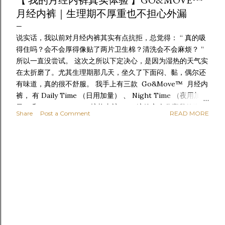
【 我的月经内裤真实体验 】GO&MOVE™
月经内裤｜生理期不厚重也不担心外漏
说实话，我以前对月经内裤其实有点抗拒，总觉得： “ 真的吸
得住吗？会不会厚得像贴了两片卫生棉？清洗会不会麻烦？ ”
所以一直没尝试。 这次之所以下定决心，是因为湿热的天气实
在太折磨了。尤其生理期那几天，坐久了下面闷、黏，偶尔还
有味道，真的很不舒服。 我手上有三款 Go&Move™ 月经内
裤， 有 Daily Time （日用加量） 、 Night Time （夜用加
量） 和 Liner Briefs （护垫内裤） 。 这篇文会分享我的真实
Share
Post a Comment
READ MORE
使用体验、穿法、舒适度、清洗心得！