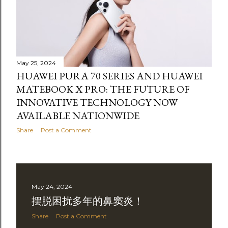
May 25, 2024
HUAWEI PURA 70 SERIES AND HUAWEI
MATEBOOK X PRO: THE FUTURE OF
INNOVATIVE TECHNOLOGY NOW
AVAILABLE NATIONWIDE
Share
Post a Comment
May 24, 2024
摆脱困扰多年的鼻窦炎！
Share
Post a Comment