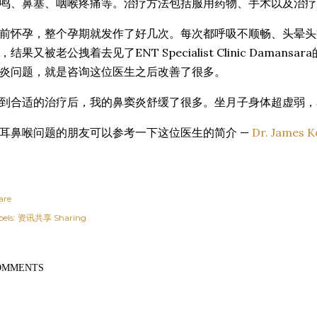
鸣、鼻塞、咽喉疼痛等。治疗方法包括服用药物、手术以及治疗
前怀孕，整个孕期就发作了好几次。每次都呼吸不顺畅、头晕头
，结果又被老公拽着去见了ENT Specialist Clinic Damansar
炎问题，就是咨询这位医生之后改善了很多。
到合适的治疗后，我的鼻窦炎舒缓了很多。坐月子身体超虚弱，
耳鼻喉问题的朋友可以参考一下这位医生的简介 —
Dr. James
are
els:
资讯共享 Sharing
OMMENTS