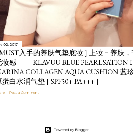
y 02, 2017
[ MUST入手的养肤气垫底妆 ] 上妆 = 养
妆感 —— KLAVUU BLUE PEARLSATION 
ARINA COLLAGEN AQUA CUSHIO
蛋白水润气垫 [ SPF50+ PA+++ ]
are
Post a Comment
Powered by Blogger