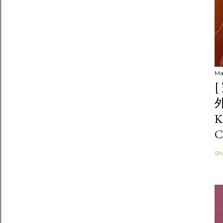
Ma
K
C
Sh