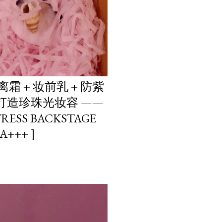
霜 + 妆前乳 + 防紫
次性打造珍珠光妆容 ——
TRESS BACKSTAGE
+++ ]