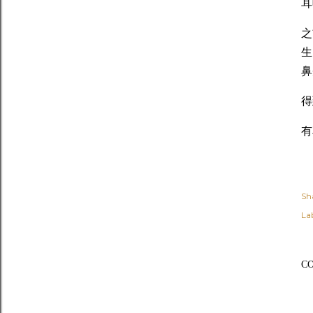
耳
之
生
鼻
得
有
Sh
Lab
C