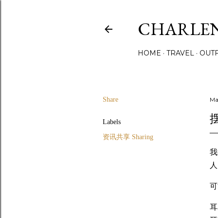
CHARLE
HOME
TRAVEL
OUTF
Share
Ma
Labels
资讯共享 Sharing
我
人
可
耳