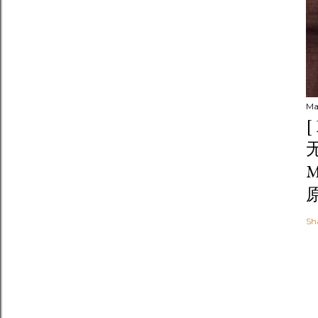
Ma
无
M
原
Sh