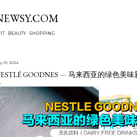
Skip to main content
NEWSY.COM
IT
BEAUTY
SHOPPING
y 01, 2024
NESTLÉ GOODNES — 马来西亚的绿色美