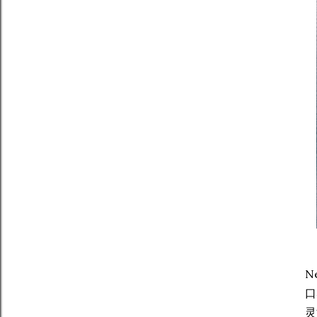
N
口
灵