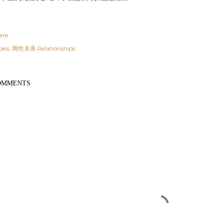
are
els:
两性关系 Relationships
OMMENTS