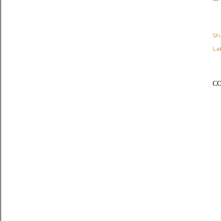
Sh
Lab
C