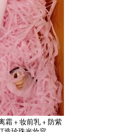
霜 + 妆前乳 + 防紫
次性打造珍珠光妆容 ——