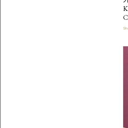
K
C
Sh