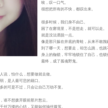
唉，叹一口气。
很想把所有的不快，都叹出来。
很多时候，我们身不由己。
困了在窘境里，不是想走，就可以走。
就是没法洒脱一点。
像是那只躲在井底的青蛙，从来不敢觊
到了哪一天，想要走，却怎么跳，也跳
身上的枷锁，牢牢地锁住了自己，也锁
最终，成了孤魂野鬼。
人说，怕什么，想要做就去做。
弱，是人最可悲的籍口。
多的可是不过，只会让自己万劫不复。
，谁不想拨开眼前那片愁云。
千丝万缕的心结，又能
如何抽丝拨茧。