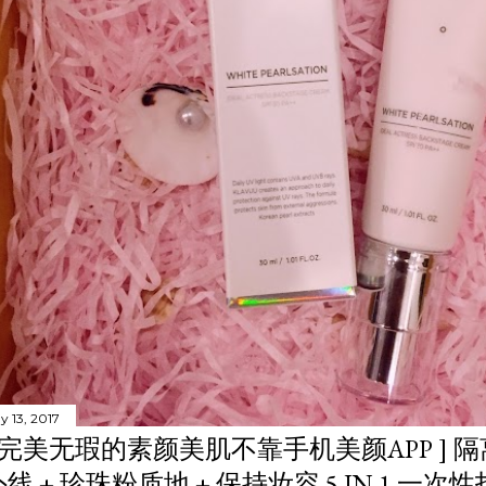
y 13, 2017
[ 完美无瑕的素颜美肌不靠手机美颜APP ] 隔离
外线 + 珍珠粉质地 + 保持妆容 5 IN 1 一