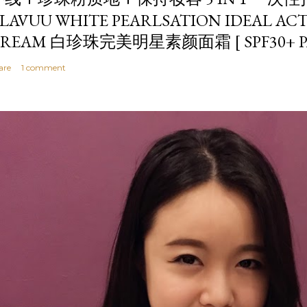
LAVUU WHITE PEARLSATION IDEAL AC
REAM 白珍珠完美明星素颜面霜 [ SPF30+ PA
are
1 comment