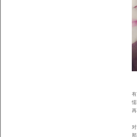
有
懦
再
对
那