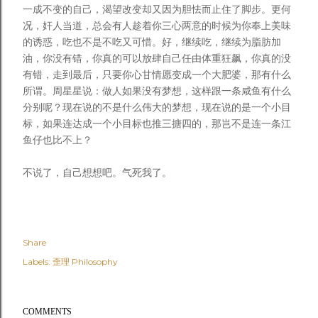
一成不变的自己，渴望改变却又因为胆怯而止住了脚步。更何
况，奸人当道，总会有人趁着你三心两意的时候为你奉上美味
的诱惑，吃也不是不吃又可惜。好，继续吃，继续为脂肪加
油，你没有错，你真的可以放肆自己任由体重狂飙，你真的没
有错，走到最后，只要你心甘情愿变成一个大肥婆，那有什么
所谓。周星星说：做人如果没有梦想，这样跟一条咸鱼有什么
分别呢？现在说的不是什么伟大的梦想，现在说的是一个小目
标，如果连达成一个小目标也推三搪四的，那岂不是连一条江
鱼仔也比不上？
不说了，自己想想吧。气死我了。
Share
Labels:
歪理 Philosophy
COMMENTS