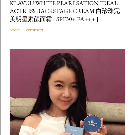
KLAVUU WHITE PEARLSATION IDEAL
ACTRESS BACKSTAGE CREAM 白珍珠完
美明星素颜面霜 [ SPF30+ PA+++ ]
Share
1 comment