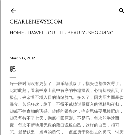
Skip to main content
CHARLENEWSY.COM
HOME
TRAVEL
OUTFIT
BEAUTY
SHOPPING
March 13, 2012
肥
好一段时间没有更新了，游乐场荒废了，指头也都快发霉了。
此时此刻，看着书桌上乱中有序的书籍摆设，心情却凌乱到了
极点，夹杂着不堪入目的情绪脾气。多久了，因为压力而暴饮
暴食、苦乐狂欢，终于，不得不戒掉过量摄入的酒精和夜归，
却戒不掉食物的诱惑。曾经的很多次，痛定思痛要甩掉肥肉，
却又坚持不了七天，彻底打回原形。不是吗，每次的半途而
废，每次不断地用无数的藉口说服自己，这样的自己，很可
悲。就是缺乏一点点的勇气，一点点勇于豁出去的勇气，讨厌