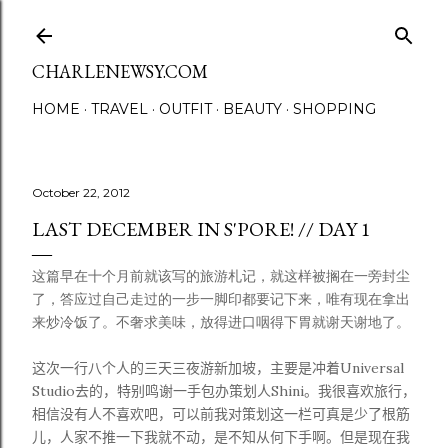
Skip to main content
CHARLENEWSY.COM
HOME
TRAVEL
OUTFIT
BEAUTY
SHOPPING
October 22, 2012
LAST DECEMBER IN S'PORE! // DAY 1
这篇早在十个月前就该写的旅游札记，就这样被搁在一旁封尘
了，答应过自己走过的一步一脚印都要记下来，唯有现在拿出
来炒冷饭了。不奢求美味，放得进口咽得下胃就谢天谢地了。
这次一行八个人的三天三夜游新加坡，主要是冲着
Universal
Studio
去的，特别鸣谢一手包办策划人
Shini
。我很喜欢旅行，
相信没有人不喜欢吧，可以前我对策划这一栏可真是少了根筋
儿，人家不推一下我就不动，是不知从何下手啊。但是现在我