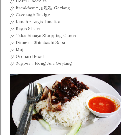
// Hotel Check-in
// Breakfast :: 顶呱呱, Geylang
// Cavenagh Bridge
// Lunch :: Bugis Junction
// Bugis Street
// Takashimaya Shopping Centre
// Dinner :: Shimbashi Soba
// Muji
// Orchard Road
// Supper :: Hong Jun, Geylang