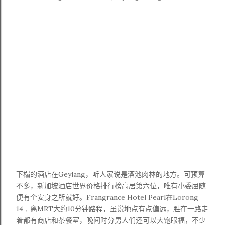
下榻的酒店在
Geylang
，听人家说是酒池肉林的地方。可预算
不多，新加坡酒店世界价格排行榜高居第六位，唯有小委屈随
便有个安身之所就好。
Frangrance Hotel Pearl在Lorong
14，
离
MRT
大约
10
分钟路程，虽说地点有点偏远，胜在一路走
着都有商店和茶餐室，晚间时分男人们还可以大饱眼福，不少