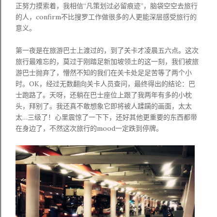
正努力摸索着，我相信
“
凡策划过必留痕迹
”
，脑袋空空去旅行
的人，
confirm
不比搜罗工作做很多的人更能深层感受旅行的
意义。
第一夜是在旅游巴士上渡过的，到了关卡才凌晨五六点。这次
旅行最难忘的，莫过于刚踏足新加坡领土的这一刻，我们被旅
游巴士抛弃了，懵然不知的我们在关卡处足足苦等了两个小
时。
OK
，经过无数翻向关卡人员查问，最终得出的结论：巴
士跑路了。天呀，还躺在巴士座位上跟了我两年有多的小枕
头，拜别了。我还真不敢想象它即将被人蹂躏的画面，太太
太
…
三级了！心里震惊了一下下，还好其他更重要的东西都带
在身边了，不然这次旅行的
mood
一定跌到停牌。