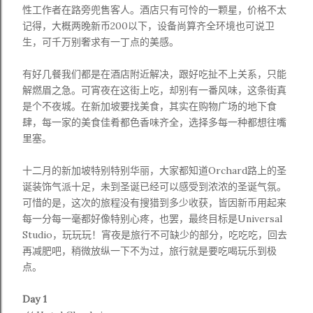
性工作者在路旁兜售客人。酒店只有可怜的一颗星，价格不太
记得，大概两晚新币
200
以下，设备尚算齐全环境也可说卫
生，可千万别奢求有一丁点的美感。
有好几餐我们都是在酒店附近解决，跟好吃扯不上关系，只能
解燃眉之急。可宵夜在这街上吃，却别有一番风味，这条街真
是个不夜城。在新加坡要找美食，其实在购物广场的地下食
肆，每一家的美食佳肴都色香味齐全，选择多每一种都想往嘴
里塞。
十二月的新加坡特别特别华丽，大家都知道Orchard路上的圣
诞装饰气派十足，未到圣诞已经可以感受到浓浓的圣诞气氛。
可惜的是，这次的旅程没有搜猎到多少收获，皆因新币用起来
每一分每一毫都好像特别心疼，也罢，最终目标是Universal
Studio，玩玩玩！宵夜是旅行不可缺少的部分，吃吃吃，回去
再减肥吧，稍微放纵一下不为过，旅行就是要吃喝玩乐到极
点。
Day 1