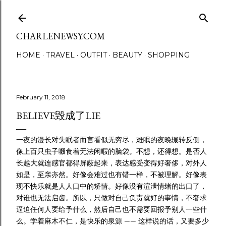
Skip to main content
CHARLENEWSY.COM
HOME
TRAVEL
OUTFIT
BEAUTY
SHOPPING
February 11, 2018
BELIEVE毁成了LIE
一夜的漫长对失眠者而言看似无穷尽，难眠的夜晚辗转反侧，
像上百只虫子啜食着无法闲暇的脑袋。不想，还得想。是否人
长越大就连感官都得屏蔽起来，表达感受变得好奢侈，对外人
如是，至亲亦然。好像会难过也有错一样，不被理解。好像表
现不快乐就是人人口中的矫情。好像没有渲泄情绪的出口了，
对谁也无法启齿。所以，只做对自己负责就好的事情，不奢求
逼迫任何人要给予什么，然后自己也不需要回报予别人一些什
么。学着麻木不仁，是快乐的泉源 —— 这样说的话，又要多少