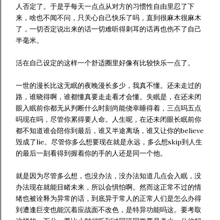
人否定了。于是乎每天一点点从对方的习惯性自由里忍了下
来，啥也不闻不问，只关心自己快乐了吗，直到很麻木很麻木
了，一切否定说出来的话一切难听得刺耳的话再也伤不了自己
半毫米。
活在自己设定的这样一个舒适圈里好像有比较快乐一点了。
一世的漫长比这无眠的夜晚漫长多少，我真不懂。还未走过的
路，谁晓得啊，谁都懂真要走走看才会懂。失眠是，在还未闭
眼入眠前你都无从判断什么时刻尚能侥幸睡得着，三点吗五点
吗现在吗，尽管你累得要人命。人生呢，在还未闭眼长眠前你
都不知道谁会陪你到最后，谁又半途离场，谁又让你的believe
毁成了lie。尽管你多么想要现在就是永远，多么想skip到人生
的最后一刻看得到握着你的手的人还是同一个他。
就是因为尽管多么想，也没办法，没办法知道几点会入眠，没
办法现在就能目睹未来，所以会惧怕啊。然而这正常不过的情
绪也被诠释为异常的话，到底异于常人的正常人们是怎么办得
到遭逢巨变也能沉着应战面不改色，是特异功能吗这。要考取