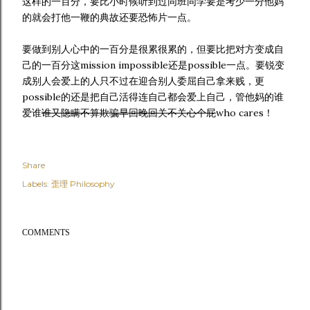
这样的一百分，要比小时候听到过同班同学要是考少一分他妈
的就会打他一鞭的典故还要恐怖片一点。
要做到别人心中的一百分是很累很累的，但要比把对方变成自
己的一百分这mission impossible还是possible一点。要锐变
成别人会爱上的人只不过在迎合别人委屈自己拿来贱，更
possible的还是把自己活得连自己都会爱上自己，管他妈的谁
爱谁
谁又隐瞒不算欺骗早回晚回关不关心个屁
who cares！
Share
Labels:
歪理 Philosophy
COMMENTS