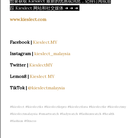
想要获取 Kieslect 最新的优惠或消息，记得订阅或追
踪 Kieslect 网站和社交媒体 ➜ ➜ ➜
www.kieslect.com
Facebook |
Kieslect.MY
Instagram |
kieslect_malaysia
Twitter |
KieslectMY
Lemon8 |
Kieslect MY
TikTok |
@kieslectmalaysia
#kieslect #kieslectks #kieslectkrpro #kieslectlora #kieslectkr #kieslectmy
#kieslectmalaysia #smartwatch #ladywatch #fashionwatch #health
#fashion #fitness