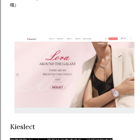
哦）
Kieslect